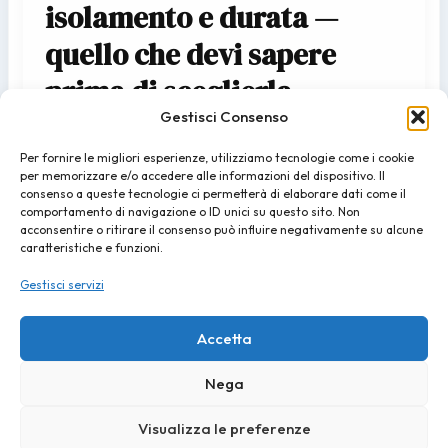
isolamento e durata —
quello che devi sapere
prima di sceglierla
Gestisci Consenso
admin
/
03/06/2026
Per fornire le migliori esperienze, utilizziamo tecnologie come i cookie
In un mercato dominato dal PVC e dall’alluminio, la
per memorizzare e/o accedere alle informazioni del dispositivo. Il
finestra in legno resiste. Non per nostalgia, ma per
consenso a queste tecnologie ci permetterà di elaborare dati come il
comportamento di navigazione o ID unici su questo sito. Non
merito. Chi sceglie il legno lo fa
acconsentire o ritirare il consenso può influire negativamente su alcune
caratteristiche e funzioni.
Gestisci servizi
Accetta
Nega
Visualizza le preferenze
Copyright © 2026 domeahabitat.it | Powered by
nextastudio.it