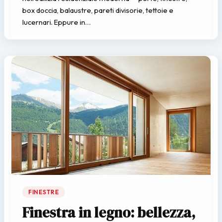
box doccia, balaustre, pareti divisorie, tettoie e
lucernari. Eppure in…
FINESTRE
Finestra in legno: bellezza,