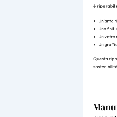
è
riparabil
Un’anta ri
Una finit
Un vetro r
Un graffi
Questa ripar
sostenibilità
Manut