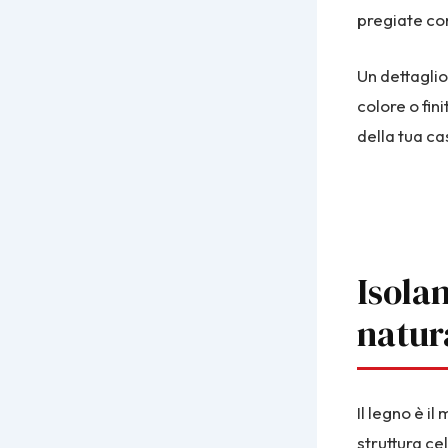
pregiate com
Un dettaglio
colore o fini
della tua ca
Isola
natur
Il legno è i
struttura ce