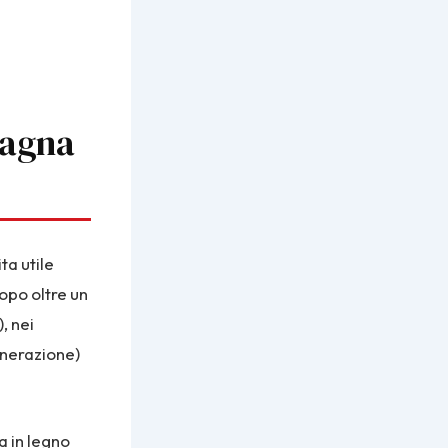
pagna
ta utile
dopo oltre un
, nei
enerazione)
a in legno