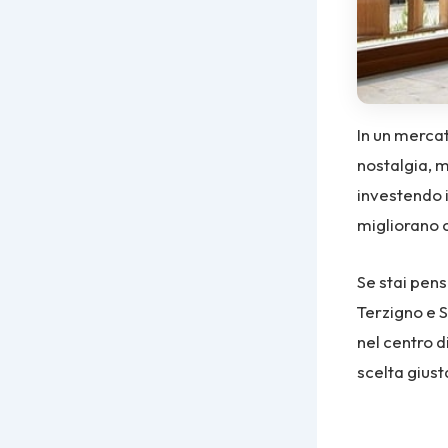
In un mercat
nostalgia, m
investendo i
migliorano c
Se stai pens
Terzigno e 
nel centro d
scelta giust