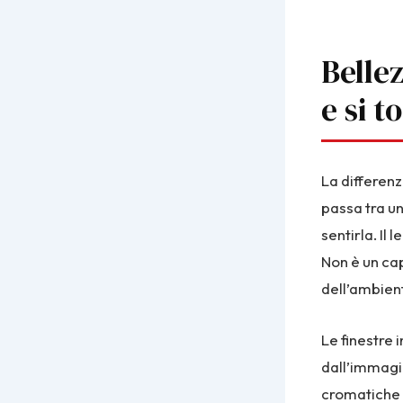
Bellez
e si t
La differenz
passa tra un
sentirla. Il
Non è un cap
dell’ambient
Le finestre 
dall’immagin
cromatiche n