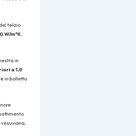
del telaio
,0 W/m²K
,
estra in
iori a 1,0
 in bolletta
onore
abbattimento
ea vesuviana,