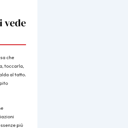
si vede
ssa che
a, toccarla,
lda al tatto.
pito
ne
iazioni
essenze più