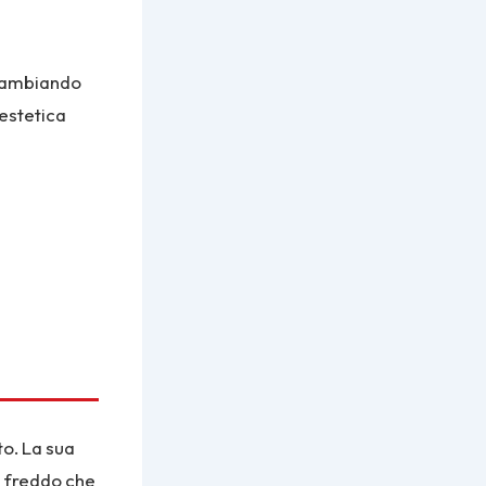
, cambiando
’estetica
to. La sua
il freddo che