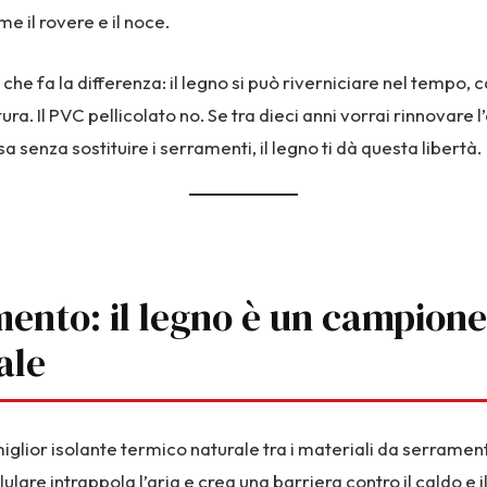
e il rovere e il noce.
 che fa la differenza: il legno si può riverniciare nel tempo
tura. Il PVC pellicolato no. Se tra dieci anni vorrai rinnovare l
sa senza sostituire i serramenti, il legno ti dà questa libertà.
mento: il legno è un campione
ale
l miglior isolante termico naturale tra i materiali da serramen
llulare intrappola l’aria e crea una barriera contro il caldo e 