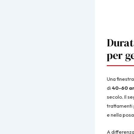
Durat
per g
Una finestra
di
40-60 a
secolo. Il se
trattamenti 
e nella posa
A differenza