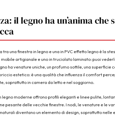
za: il legno ha un’anima che 
occa
a tra una finestra in legno e una in PVC effetto legno è la ste
 mobile artigianale e uno in truciolato laminato: puoi vederl
 legno ha venature uniche, un profumo sottile, una superficie ca
riccio estetico: è una qualità che influenza il comfort perce
e, soprattutto in camera da letto e nel soggiorno.
in legno moderne offrono profili eleganti e linee pulite, lonta
e pesante delle vecchie finestre. I nodi, le venature e le var
aturali diventano un elemento di design, soprattutto nelle 