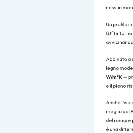
nessun mater
Un profilo i
(Uf) intorno
avvicinandos
Abbinato a 
legno moder
W/m²K
— pr
e il pieno ri
Anche l’isol
meglio del P
del rumore 
è una differ