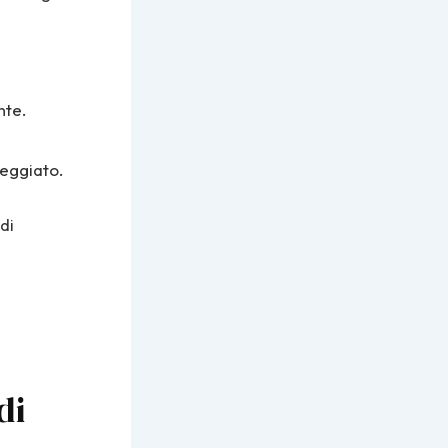
nte.
neggiato.
di
di