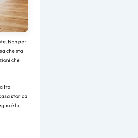
ste. Non per
 sa che sta
zioni che
a tra
casa storica
egno è la