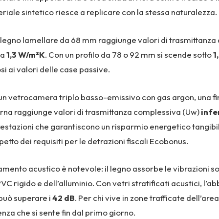
iale sintetico riesce a replicare con la stessa naturalezza.
n legno lamellare da 68 mm raggiunge valori di trasmittanza 
 a
1,3 W/m²K
. Con un profilo da 78 o 92 mm si scende sotto
1
i ai valori delle case passive.
un vetrocamera triplo basso-emissivo con gas argon, una fin
na raggiunge valori di trasmittanza complessiva (Uw)
infer
estazioni che garantiscono un risparmio energetico tangibile
spetto dei requisiti per le detrazioni fiscali Ecobonus.
amento acustico è notevole: il legno assorbe le vibrazioni s
VC rigido e dell’alluminio. Con vetri stratificati acustici, l’
può superare i
42 dB
. Per chi vive in zone trafficate dell’ar
enza che si sente fin dal primo giorno.