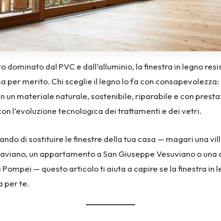
o dominato dal PVC e dall’alluminio, la finestra in legno resi
a per merito. Chi sceglie il legno lo fa con consapevolezza:
n un materiale naturale, sostenibile, riparabile e con presta
on l’evoluzione tecnologica dei trattamenti e dei vetri.
ando di sostituire le finestre della tua casa — magari una vill
Saviano, un appartamento a San Giuseppe Vesuviano o una 
i Pompei — questo articolo ti aiuta a capire se la finestra in l
a per te.