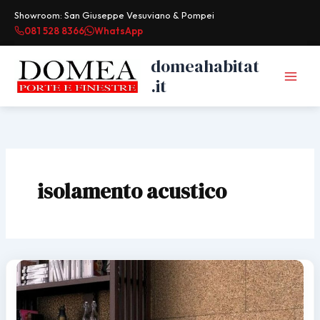
Vai
Showroom: San Giuseppe Vesuviano & Pompei
al
081 528 8366
WhatsApp
contenuto
domeahabitat
.it
isolamento acustico