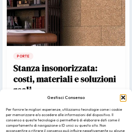
PORTE
Stanza insonorizzata:
costi, materiali e soluzioni
reali
Gestisci Consenso
admin
/
07/07/2026
Per fornire le migliori esperienze, utilizziamo tecnologie come i cookie
Rumore del vicino che entra in salotto, televisione che
per memorizzare e/o accedere alle informazioni del dispositivo. Il
si sente da ogni stanza, bambini che studiano in mezzo
consenso a queste tecnologie ci permetterà di elaborare dati come il
comportamento di navigazione o ID unici su questo sito. Non
alla confusione domestica. Se vivi nell’area…
acconsentire o ritirare il consenso può influire negativamente su alcune