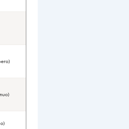
bero)
inuo)
io)