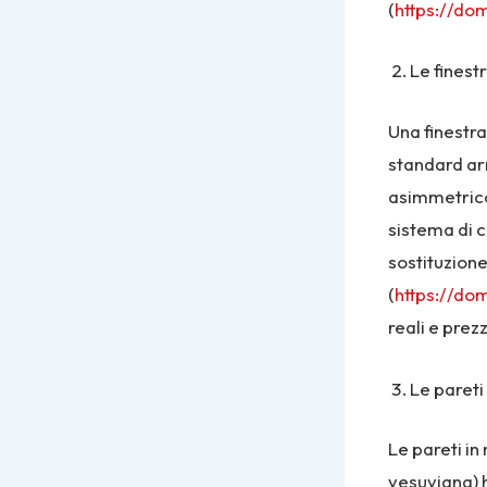
(
https://dom
Le finestre
Una finestra
standard arr
asimmetrico 
sistema di c
sostituzione
(
https://do
reali e prez
Le pareti
Le pareti in
vesuviana) 