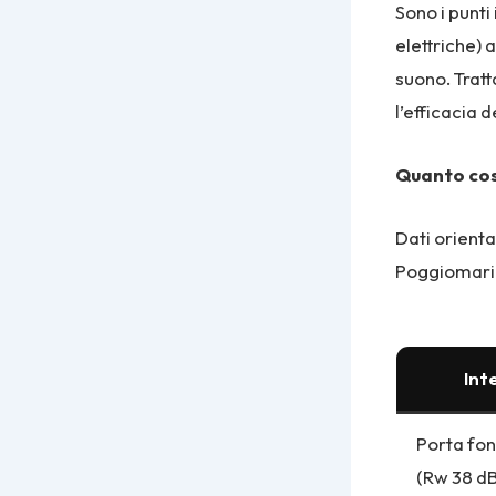
Sono i punti 
elettriche) 
suono. Tratt
l’efficacia 
Quanto cost
Dati orienta
Poggiomarin
Int
Porta fon
(Rw 38 dB)