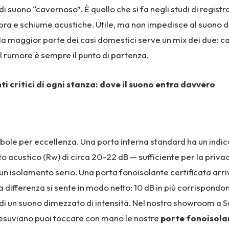
i suono “cavernoso”. È quello che si fa negli studi di regist
fibra e schiume acustiche. Utile, ma non impedisce al suono di
la maggior parte dei casi domestici serve un mix dei due: c
l rumore è sempre il punto di partenza.
nti critici di ogni stanza: dove il suono entra davvero
ebole per eccellenza. Una porta interna standard ha un indic
 acustico (Rw) di circa 20-22 dB — sufficiente per la privac
un isolamento serio. Una porta fonoisolante certificata arr
La differenza si sente in modo netto: 10 dB in più corrispondon
di un suono dimezzato di intensità. Nel nostro showroom a 
suviano puoi toccare con mano le nostre
porte fonoisola