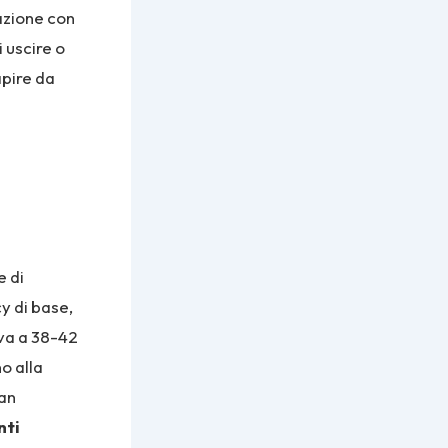
razione con
 uscire o
apire da
e di
y di base,
iva a 38-42
o alla
San
nti