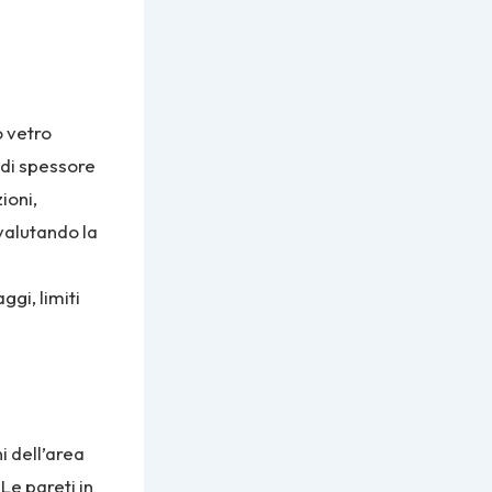
o vetro
 di spessore
ioni,
 valutando la
aggi, limiti
i dell’area
Le pareti in