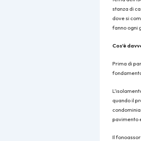
stanza di ca
dove si com
fanno ogni 
Cos’è davve
Prima di par
fondamental
L’isolamento
quando il pr
condominiali
pavimento e 
Il fonoassorb