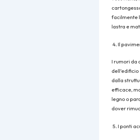
cartongesso 
facilmente l
lastra e mat
Il pavimen
I rumori da 
dell’edifici
dalla strutt
efficace, ma
legno o parq
dover rimuo
I ponti ac