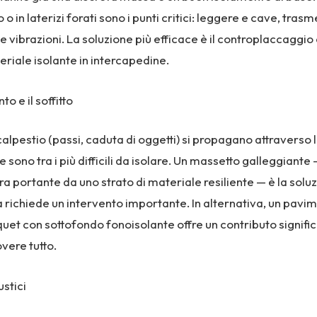
o in laterizi forati sono i punti critici: leggere e cave, tras
e vibrazioni. La soluzione più efficace è il controplaccaggi
eriale isolante in intercapedine.
to e il soffitto
calpestio (passi, caduta di oggetti) si propagano attraverso l
o e sono tra i più difficili da isolare. Un massetto galleggiant
ura portante da uno strato di materiale resiliente — è la solu
 richiede un intervento importante. In alternativa, un pavim
uet con sottofondo fonoisolante offre un contributo signifi
vere tutto.
ustici