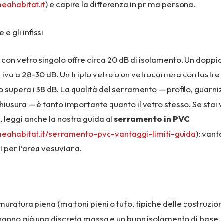
eahabitat.it
) e capire la differenza in prima persona.
 e gli infissi
 con vetro singolo offre circa 20 dB di isolamento. Un doppi
iva a 28-30 dB. Un triplo vetro o un vetrocamera con lastre
supera i 38 dB. La qualità del serramento — profilo, guarniz
hiusura — è tanto importante quanto il vetro stesso. Se stai
, leggi anche la nostra guida al
serramento in PVC
meahabitat.it/serramento-pvc-vantaggi-limiti-guida
): vant
zi per l’area vesuviana.
 muratura piena (mattoni pieni o tufo, tipiche delle costruzion
hanno già una discreta massa e un buon isolamento di base. 