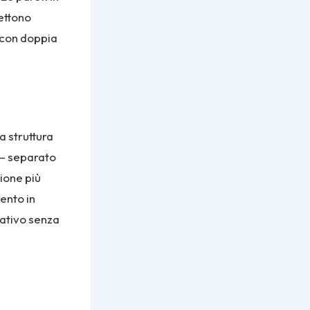
mettono
o con doppia
a struttura
e — separato
zione più
ento in
cativo senza