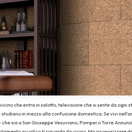
icino che entra in salotto, televisione che si sente da ogni s
studiano in mezzo alla confusione domestica. Se vivi nell’a
 che sia a San Giuseppe Vesuviano, Pompei o Torre Annunzi
solamento acustico ti riguarda da vicino. Ma insonorizzare 