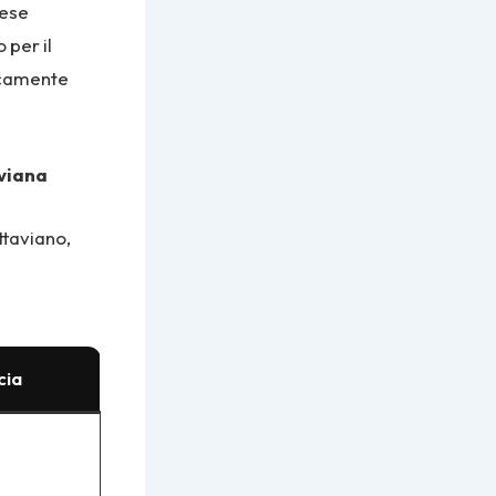
rese
 per il
ticamente
uviana
ttaviano,
cia