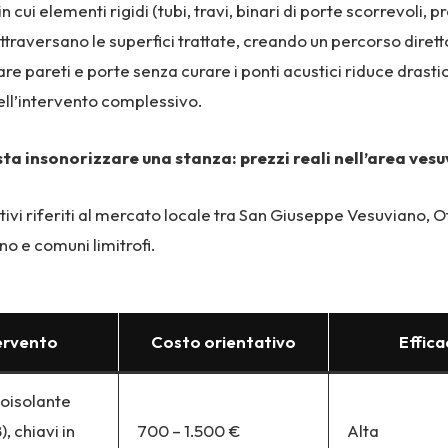
in cui elementi rigidi (tubi, travi, binari di porte scorrevoli, p
attraversano le superfici trattate, creando un percorso diretto
are pareti e porte senza curare i ponti acustici riduce dras
dell’intervento complessivo.
a insonorizzare una stanza: prezzi reali nell’area ves
tivi riferiti al mercato locale tra San Giuseppe Vesuviano, O
o e comuni limitrofi.
ervento
Costo orientativo
Effica
oisolante
, chiavi in
700 – 1.500 €
Alta