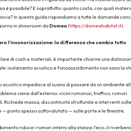
sa è possibile? E soprattutto: quanto costa, con quali materi
incia? In questa guida rispondiamo a tutte le domande conc
giorno in showroom da
Domea
(
https://domeahabitat.it
).
ro l’insonorizzazione: la differenza che cambia tutto
lare di costi e materiali, è importante chiarire una distinzio
e: isolamento acustico e fonoassorbimento non sono la st
 acustico impedisce al suono di passare da un ambiente all’
oblema viene dall’esterno: vicini rumorosi, traffico, rumori
. Richiede massa, discontinuità strutturale e interventi sulle 
— punto spesso sottovalutato — sulle porte e le finestre.
imento riduce i rumori interni alla stanza: l’eco, il riverbero,