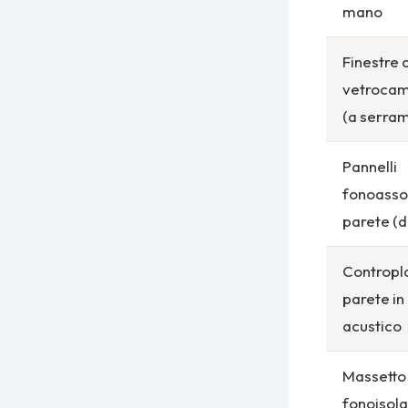
mano
Finestre 
vetrocam
(a serra
Pannelli
fonoasso
parete (d
Contropl
parete in
acustico
Massetto
fonoisol