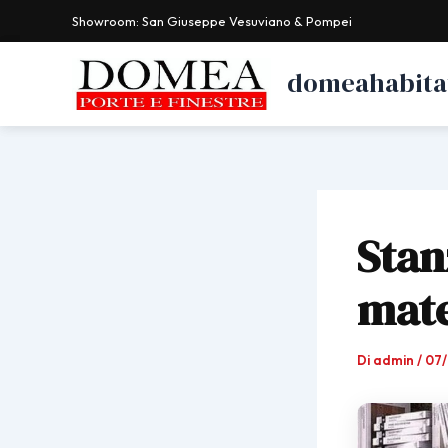
Vai
Showroom: San Giuseppe Vesuviano & Pompei
al
contenuto
domeahabitat
Stan
mate
Di
admin
/
07