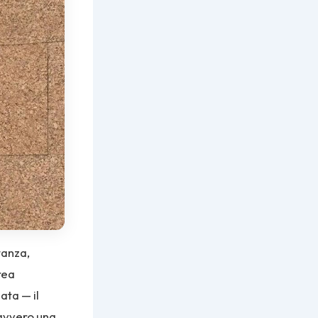
tanza,
rea
ata — il
davvero una