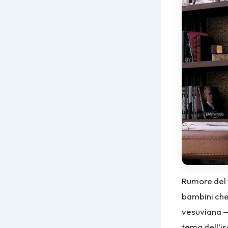
Rumore del v
bambini che 
vesuviana —
tema dell’i