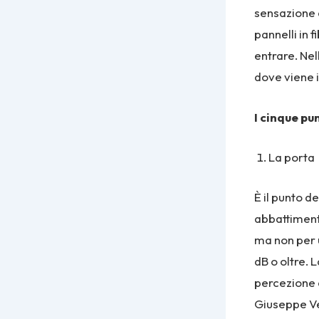
sensazione d
pannelli in 
entrare. Nel
dove viene i
I cinque pu
La porta
È il punto d
abbattimento
ma non per 
dB o oltre. 
percezione 
Giuseppe Ve