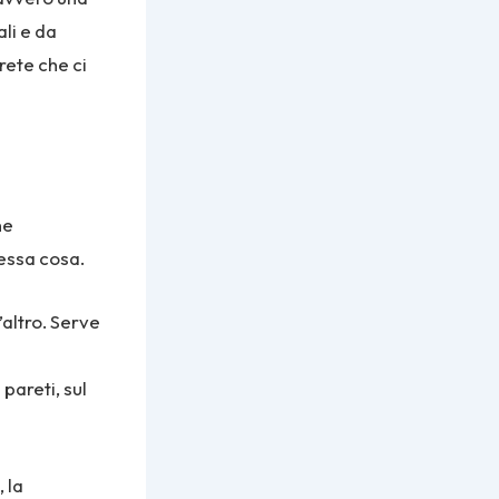
ali e da
rete che ci
ne
essa cosa.
altro. Serve
pareti, sul
 la