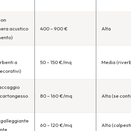
con
era acustico
400 – 900 €
Alta
mento)
rbenti a
50 – 150 €/mq
Media (river
ecorativi)
accaggio
 cartongesso
80 – 160 €/mq
Alta (se cont
 galleggiante
60 – 120 €/mq
Alta (calpest
ante