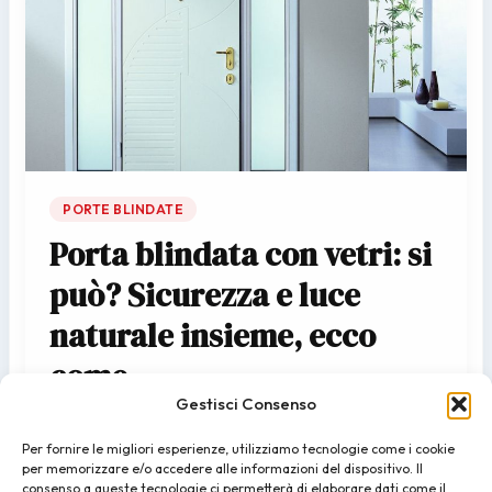
PORTE BLINDATE
Porta blindata con vetri: si
può? Sicurezza e luce
naturale insieme, ecco
come
Gestisci Consenso
admin
/
30/06/2026
Per fornire le migliori esperienze, utilizziamo tecnologie come i cookie
È una delle domande che riceviamo più spesso dai
per memorizzare e/o accedere alle informazioni del dispositivo. Il
clienti che visitano il nostro showroom a San Giuseppe
consenso a queste tecnologie ci permetterà di elaborare dati come il