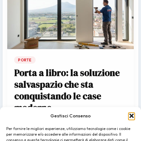
PORTE
Porta a libro: la soluzione
salvaspazio che sta
conquistando le case
moderne
Gestisci Consenso
admin
/
11/04/2026
Per fornire le migliori esperienze, utilizziamo tecnologie come i cookie
Stai ristrutturando casa e lo spazio è poco? Se vivi in un
per memorizzare e/o accedere alle informazioni del dispositivo. Il
appartamento a San Giuseppe Vesuviano, Ottaviano,
consenso a queste tecnologie ci permetterà di elaborare dati come il