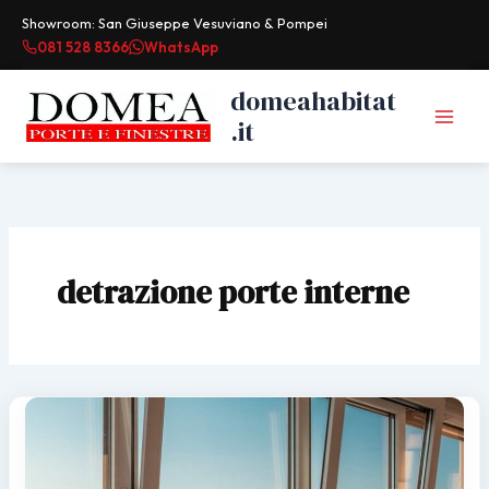
Vai
Showroom: San Giuseppe Vesuviano & Pompei
al
081 528 8366
WhatsApp
contenuto
domeahabitat
.it
detrazione porte interne