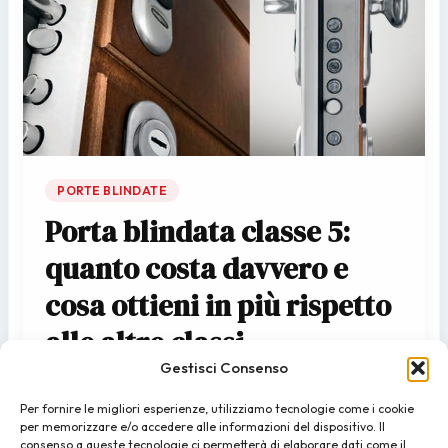
PORTE BLINDATE
Porta blindata classe 5:
quanto costa davvero e
cosa ottieni in più rispetto
alle altre classi
Gestisci Consenso
admin
/
10/06/2026
Per fornire le migliori esperienze, utilizziamo tecnologie come i cookie
Quando si parla di porte blindate, la classe di sicurezza
per memorizzare e/o accedere alle informazioni del dispositivo. Il
è il dato che conta davvero. Non il peso, non lo
consenso a queste tecnologie ci permetterà di elaborare dati come il