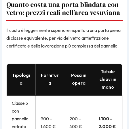
Quanto costa una porta blindata con
vetro: prezzi reali nell’area vesuviana
Il costo è leggermente superiore rispetto a una porta piena
di classe equivalente, per via del vetro antieffrazione
certificato e della lavorazione più complessa del pannello.
Totale
Tipologi
Fornitur
Posa in
chiavi in
a
a
opera
mano
Classe 3
con
pannello
900 –
200 –
1.100 –
vetrato
1.600 €
400 €
2.000 €