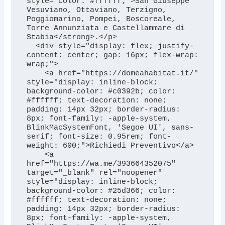
style="color: #ffffff;">San Giuseppe 
Vesuviano, Ottaviano, Terzigno, 
Poggiomarino, Pompei, Boscoreale, 
Torre Annunziata e Castellammare di 
Stabia</strong>.</p>

  <div style="display: flex; justify-
content: center; gap: 16px; flex-wrap: 
wrap;">

    <a href="https://domeahabitat.it/" 
style="display: inline-block; 
background-color: #c0392b; color: 
#ffffff; text-decoration: none; 
padding: 14px 32px; border-radius: 
8px; font-family: -apple-system, 
BlinkMacSystemFont, 'Segoe UI', sans-
serif; font-size: 0.95rem; font-
weight: 600;">Richiedi Preventivo</a>

    <a 
href="https://wa.me/393664352075" 
target="_blank" rel="noopener" 
style="display: inline-block; 
background-color: #25d366; color: 
#ffffff; text-decoration: none; 
padding: 14px 32px; border-radius: 
8px; font-family: -apple-system, 