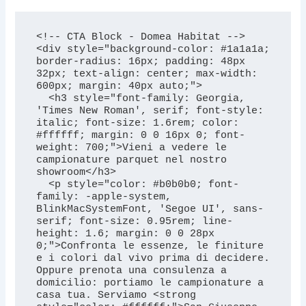
<!-- CTA Block - Domea Habitat -->

<div style="background-color: #1a1a1a; 
border-radius: 16px; padding: 48px 
32px; text-align: center; max-width: 
600px; margin: 40px auto;">

  <h3 style="font-family: Georgia, 
'Times New Roman', serif; font-style: 
italic; font-size: 1.6rem; color: 
#ffffff; margin: 0 0 16px 0; font-
weight: 700;">Vieni a vedere le 
campionature parquet nel nostro 
showroom</h3>

  <p style="color: #b0b0b0; font-
family: -apple-system, 
BlinkMacSystemFont, 'Segoe UI', sans-
serif; font-size: 0.95rem; line-
height: 1.6; margin: 0 0 28px 
0;">Confronta le essenze, le finiture 
e i colori dal vivo prima di decidere. 
Oppure prenota una consulenza a 
domicilio: portiamo le campionature a 
casa tua. Serviamo <strong 