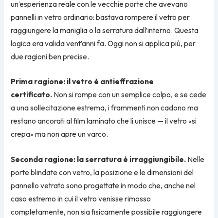
un’esperienza reale con le vecchie porte che avevano
pannelli in vetro ordinario: bastava rompere il vetro per
raggiungere la maniglia o la serratura dall’interno. Questa
logica era valida vent’anni fa. Oggi non si applica più, per
due ragioni ben precise.
Prima ragione: il vetro è antieffrazione
certificato.
Non si rompe con un semplice colpo, e se cede
a una sollecitazione estrema, i frammenti non cadono ma
restano ancorati al film laminato che li unisce — il vetro «si
crepa» ma non apre un varco.
Seconda ragione: la serratura è irraggiungibile.
Nelle
porte blindate con vetro, la posizione e le dimensioni del
pannello vetrato sono progettate in modo che, anche nel
caso estremo in cui il vetro venisse rimosso
completamente, non sia fisicamente possibile raggiungere