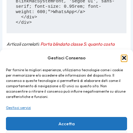
BlinkMacSystemFont, 'Segoe UI', sans-
serif; font-size: 0.95rem; font-
weight: 600;">WhatsApp</a>

  </div>

</div>
Articoli correlati:
Porta blindata classe 5: quanto costa
davvero
·
Serratura porta blindata: come scegliere
·
Vetro
Gestisci Consenso
temperato per porte e finestre
·
Porta blindata per
appartamento al piano terra
·
Stanza insonorizzata in casa:
Per fornire le migliori esperienze, utilizziamo tecnologie come i cookie
per memorizzare e/o accedere alle informazioni del dispositivo. Il
è possibile?
·
Landing page porte blindate
consenso a queste tecnologie ci permetterà di elaborare dati come il
comportamento di navigazione o ID unici su questo sito. Non
acconsentire o ritirare il consenso può influire negativamente su alcune
caratteristiche e funzioni.
PRECEDENTE
SUCCESSIVO
Gestisci servizi
Accetta