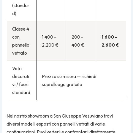
(standar
d)
Classe 4
con
1.400 –
200 –
1.600 –
pannello
2.200 €
400 €
2.600 €
vetrato
Vetri
decorati
Prezzo su misura — richiedi
vi / fuori
sopralluogo gratuito
standard
Nel nostro showroom a San Giuseppe Vesuviano trovi
diversi modelli esposti con pannelli vetrati di varie
configurazioni. Puoi vederli e confrontarli direttamente,