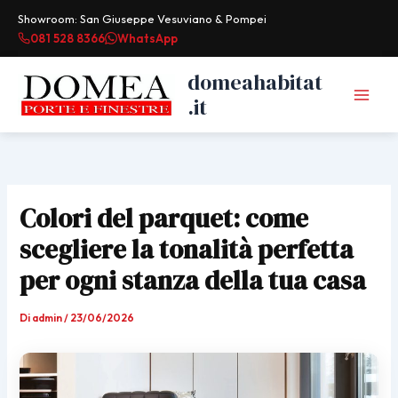
Vai
Showroom: San Giuseppe Vesuviano & Pompei
al
081 528 8366
WhatsApp
contenuto
domeahabitat
.it
Colori del parquet: come
scegliere la tonalità perfetta
per ogni stanza della tua casa
Di
admin
/
23/06/2026